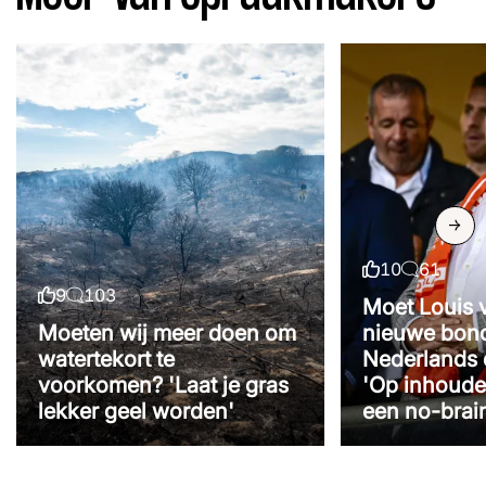
Volgend
10
61
Likes
Reacties
9
103
Likes
Reacties
Moet Louis 
Moeten wij meer doen om
nieuwe bon
watertekort te
Nederlands 
voorkomen? 'Laat je gras
'Op inhoude
lekker geel worden'
een no-brai