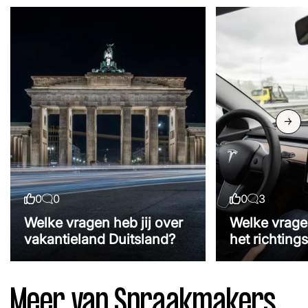
Volgend
0
0
0
3
Likes
Reacties
Likes
Reacties
Welke vragen heb jij over
Welke vragen
vakantieland Duitsland?
het richting
Meer van Spraakmakers