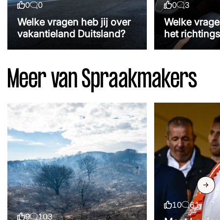
0
0
0
3
Likes
Reacties
Likes
Reacties
Welke vragen heb jij over
Welke vragen
vakantieland Duitsland?
het richting
Meer van Spraakmakers
Volgend
10
61
Likes
Reacties
9
103
Likes
Reacties