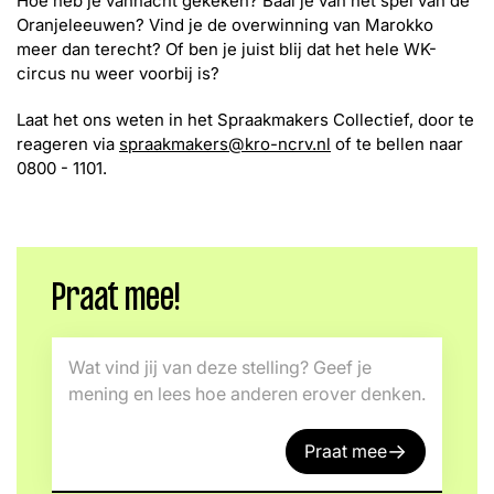
Hoe heb je vannacht gekeken? Baal je van het spel van de
Oranjeleeuwen? Vind je de overwinning van Marokko
meer dan terecht? Of ben je juist blij dat het hele WK-
circus nu weer voorbij is?
Laat het ons weten in het Spraakmakers Collectief, door te
reageren via
spraakmakers@kro-ncrv.nl
of te bellen naar
0800 - 1101.
Praat mee!
Wat vind jij van deze stelling? Geef je
mening en lees hoe anderen erover denken.
→
Praat mee