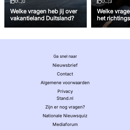
0
0
0
3
Likes
Reacties
Likes
Reacties
Welke vragen heb jij over
Welke vragen
vakantieland Duitsland?
het richting
Ga snel naar
Nieuwsbrief
Contact
Algemene voorwaarden
Privacy
Stand.nl
Zijn er nog vragen?
Nationale Nieuwsquiz
Mediaforum